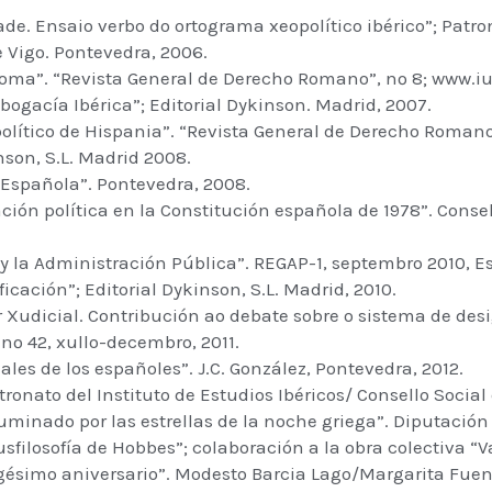
ade. Ensaio verbo do ortograma xeopolítico ibérico”; Patro
e Vigo. Pontevedra, 2006.
oma”. “Revista General de Derecho Romano”, nº 8; www.ius
bogacía Ibérica”; Editorial Dykinson. Madrid, 2007.
olítico de Hispania”. “Revista General de Derecho Romano
inson, S.L. Madrid 2008.
l Española”. Pontevedra, 2008.
ión política en la Constitución española de 1978”. Consel
 y la Administración Pública”. REGAP-1, septembro 2010, E
icación”; Editorial Dykinson, S.L. Madrid, 2010.
er Xudicial. Contribución ao debate sobre o sistema de d
nº 42, xullo-decembro, 2011.
es de los españoles”. J.C. González, Pontevedra, 2012.
tronato del Instituto de Estudios Ibéricos/ Consello Socia
uminado por las estrellas de la noche griega”. Diputación
filosofía de Hobbes”; colaboración a la obra colectiva “Var
ésimo aniversario”. Modesto Barcia Lago/Margarita Fuent