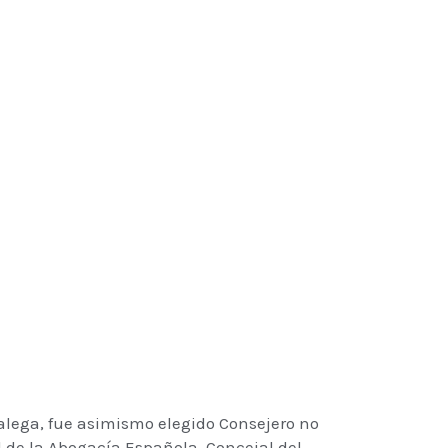
alega, fue asimismo elegido Consejero no
 de la Abogacía Española. Concejal del