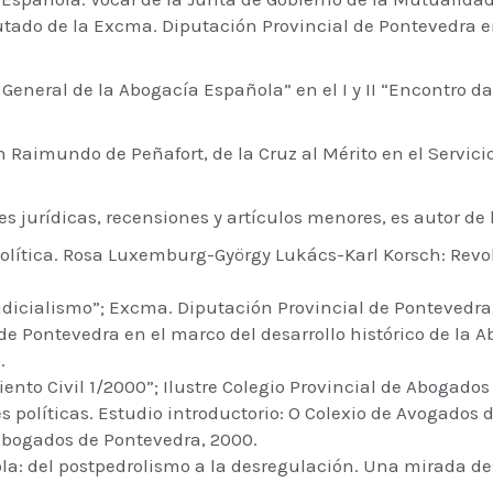
ado de la Excma. Diputación Provincial de Pontevedra en
General de la Abogacía Española” en el I y II “Encontro d
 Raimundo de Peñafort, de la Cruz al Mérito en el Servicio
 jurídicas, recensiones y artículos menores, es autor de 
a política. Rosa Luxemburg-György Lukács-Karl Korsch: Rev
l judicialismo”; Excma. Diputación Provincial de Pontevedra,
 de Pontevedra en el marco del desarrollo histórico de la A
.
nto Civil 1/2000”; Ilustre Colegio Provincial de Abogados
 políticas. Estudio introductorio: O Colexio de Avogados 
 Abogados de Pontevedra, 2000.
la: del postpedrolismo a la desregulación. Una mirada des