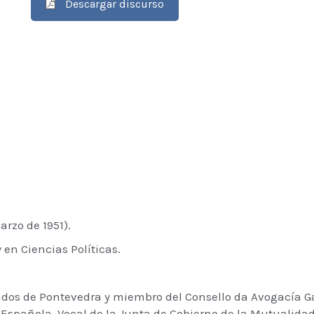
Descargar discurso
rzo de 1951).
 en Ciencias Políticas.
gados de Pontevedra y miembro del Consello da Avogacía G
Española. Vocal de la Junta de Gobierno de la Mutualidad