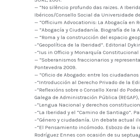
— “No silêncio profundo das raizes. A Iberid
Ibéricos/Consello Social da Universidade d
— “Officium Advocationis: La Abogacía en R
— “Abogacía y Ciudadanía. Biografía de la A
— “Roma y la construcción del espacio geop
–“Geopolítica de la Iberidad”. Editorial Dyk
–“Ius in Officio y Monarquía Constituciona
— “Soberanismos fraccionarios y representac
Pontevedra 2009.
— “Oficio de Abogado: entre los ciudadanos
–“Introducción al Derecho Privado de la Edif
–“Reflexións sobre o Consello Xeral do Pod
Galega de Administración Pública (REGAP), 
–“Lengua Nacional y derechos constitucional
–“La Iberidad y el “Camino de Santiago”. Pa
–“Género y ciudadanía. Un debate actual il
–”El Pensamiento incómodo. Esbozo de la ius
Rodríguez Ennes con ocasión de su septuag