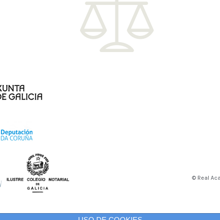
© Real Ac
USO DE COOKIES