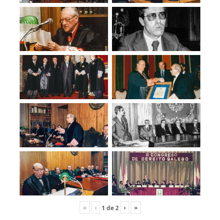
«
‹
›
»
1
de
2