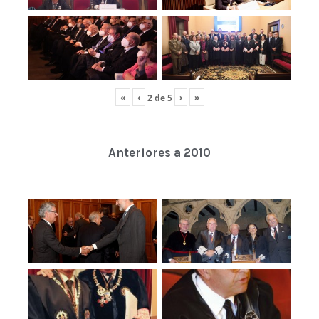
«
‹
›
»
2
de
5
Anteriores a 2010