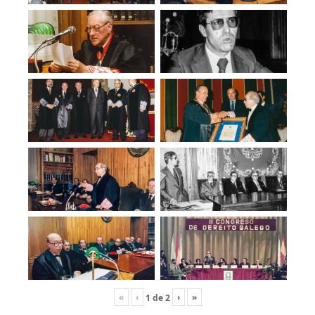
«
‹
›
»
1
de
2