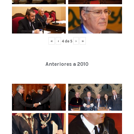
«
‹
›
»
4
de
5
Anteriores a 2010